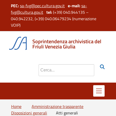
PEC:
sa-fvg@pec.cultura.gov.it
e
-mail:
sa-
fvg@cultura.gov.it
tel:
(+39) 040.944135 –
040.942232, (+39) 040.06479234 (numerazione
VOIP)
Soprintendenza archivistica del
Friuli Venezia Giulia
Cerca nel sito
Home
Amministrazione trasparente
Disposizioni generali
Atti generali