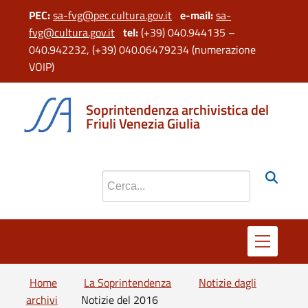
PEC:
sa-fvg@pec.cultura.gov.it
e
-mail:
sa-
fvg@cultura.gov.it
tel:
(+39) 040.944135 –
040.942232, (+39) 040.06479234 (numerazione
VOIP)
Soprintendenza archivistica del
Friuli Venezia Giulia
Cerca nel sito
Home
La Soprintendenza
Notizie dagli
archivi
Notizie del 2016