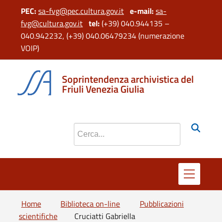
PEC:
sa-fvg@pec.cultura.gov.it
e
-mail:
sa-
fvg@cultura.gov.it
tel:
(+39) 040.944135 –
040.942232, (+39) 040.06479234 (numerazione
VOIP)
Soprintendenza archivistica del
Friuli Venezia Giulia
Cerca nel sito
Home
Biblioteca on-line
Pubblicazioni
scientifiche
Cruciatti Gabriella